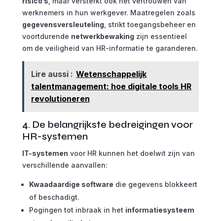
risico’s
, maar versterkt ook het vertrouwen van
werknemers in hun werkgever. Maatregelen zoals
gegevensversleuteling
, strikt toegangsbeheer en
voortdurende
netwerkbewaking
zijn essentieel
om de veiligheid van HR-informatie te garanderen.
Lire aussi :
Wetenschappelijk
talentmanagement: hoe digitale tools HR
revolutioneren
4. De belangrijkste bedreigingen voor
HR-systemen
IT-systemen
voor HR kunnen het doelwit zijn van
verschillende aanvallen:
Kwaadaardige software
die gegevens blokkeert
of beschadigt.
Pogingen tot inbraak in het
informatiesysteem