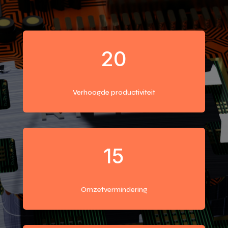
20
Verhoogde productiviteit
15
Omzetvermindering